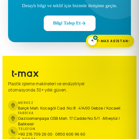
Detaylı bilgi ve teklif için bizimle iletişime geçin.
Bilgi Talep Et
T-MAX ASISTAN
Plastik işleme makineleri ve endüstriyel
otomasyonda 30+ yıllık güven.
MERKEZ
Balçık Mah. Kocagöl Cad. No:8 · 41400 Gebze / Kocaeli
FABRIKA
Gaziosmanpaşa OSB Mah. 17.Cadde No:5/1 · Altıeylül /
Balıkesir
TELEFON
+90 216 709 26 00 · 0850 606 96 60
E-POSTA