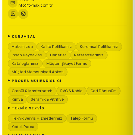
info@t-max.com.tr
KURUMSAL
Hakkımızda
Kalite Politikamız
Kurumsal Politikamız
İnsan Kaynakları
Haberler
Referanslarımız
Kataloglarımız
Müşteri Şikayet Formu
Müşteri Memnuniyeti Anketi
PROSES MÜHENDISLIĞI
Granül & Masterbatch
PVC & Kablo
Geri Dönüşüm
Kimya
Seramik & Vitrifiye
TEKNIK SERVIS
Teknik Servis Hizmetlerimiz
Talep Formu
Yedek Parça