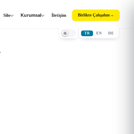
Silo
Kurumsal
İletişim
Birlikte Çalışalım
→
TR
EN
DE
.