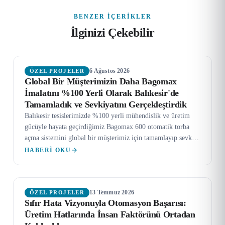
BENZER İÇERIKLER
İlginizi Çekebilir
6 Ağustos 2026
ÖZEL PROJELER
Global Bir Müşterimizin Daha Bagomax
İmalatını %100 Yerli Olarak Balıkesir'de
Tamamladık ve Sevkiyatını Gerçekleştirdik
Balıkesir tesislerimizde %100 yerli mühendislik ve üretim
gücüyle hayata geçirdiğimiz Bagomax 600 otomatik torba
açma sistemini global bir müşterimiz için tamamlayıp sevk
ettik. 25 kg'lık torbaları 15-20 ton/saat kapasitede, minimum
HABERI OKU
%99,98 boşaltma verimiyle otomatik açar.
13 Temmuz 2026
ÖZEL PROJELER
Sıfır Hata Vizyonuyla Otomasyon Başarısı:
Üretim Hatlarında İnsan Faktörünü Ortadan