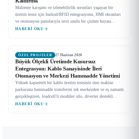
Kaldırdık
Malzeme karışımı ve izlenebilirlik sorunları yaşayan bir
üretim tesisi için barkod/RFID entegrasyonu, HMI ekranları
ve otomasyon panolarıyla terzi usulü bir çözüm hayata
geçirdik.
HABERI OKU
27 Haziran 2026
ÖZEL PROJELER
Büyük Ölçekli Üretimde Kusursuz
Entegrasyon: Kablo Sanayisinde İleri
Otomasyon ve Merkezi Hammadde Yönetimi
Yüksek kapasiteli bir kablo üretim tesisinin tüm makine
parkuruna hammadde transferini tek merkezden ve eş zamanlı
gerçekleştiren, loadcell'li modüler silo, diverter destekli
dolum ve RFID standartlı merkezi dağıtım sistemleriyle
HABERI OKU
hammadde yönetimini tamamen otomatik bir yapıya
kavuşturduğumuz projemiz.