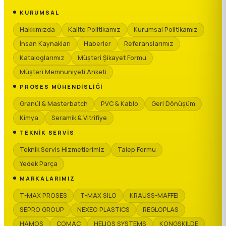
KURUMSAL
Hakkımızda
Kalite Politikamız
Kurumsal Politikamız
İnsan Kaynakları
Haberler
Referanslarımız
Kataloglarımız
Müşteri Şikayet Formu
Müşteri Memnuniyeti Anketi
PROSES MÜHENDISLIĞI
Granül & Masterbatch
PVC & Kablo
Geri Dönüşüm
Kimya
Seramik & Vitrifiye
TEKNIK SERVIS
Teknik Servis Hizmetlerimiz
Talep Formu
Yedek Parça
MARKALARIMIZ
T-MAX PROSES
T-MAX SİLO
KRAUSS-MAFFEI
SEPRO GROUP
NEXEO PLASTICS
REGLOPLAS
HAMOS
COMAC
HELIOS SYSTEMS
KONGSKILDE