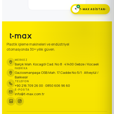
T-MAX ASISTAN
Plastik işleme makineleri ve endüstriyel
otomasyonda 30+ yıllık güven.
MERKEZ
Balçık Mah. Kocagöl Cad. No:8 · 41400 Gebze / Kocaeli
FABRIKA
Gaziosmanpaşa OSB Mah. 17.Cadde No:5/1 · Altıeylül /
Balıkesir
TELEFON
+90 216 709 26 00 · 0850 606 96 60
E-POSTA
info@t-max.com.tr