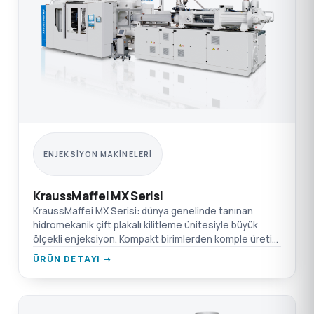
ENJEKSIYON MAKINELERI
KraussMaffei MX Serisi
KraussMaffei MX Serisi: dünya genelinde tanınan
hidromekanik çift plakalı kilitleme ünitesiyle büyük
ölçekli enjeksiyon. Kompakt birimlerden komple üretim
hücrelerine kadar geniş aralık.
ÜRÜN DETAYI →