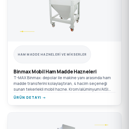
HAM MADDE HAZNELERI VE MIKSERLER
Binmax Mobil Ham Madde Hazneleri
T-MAX Binmax: depolar ile makine yanı arasında ham
madde transferini kolaylaştıran, 4 hacim seçeneği
sunan tekerlekli mobil hazne. Krom/alüminyum/AISI
304 SST seçenekleri.
ÜRÜN DETAYI →