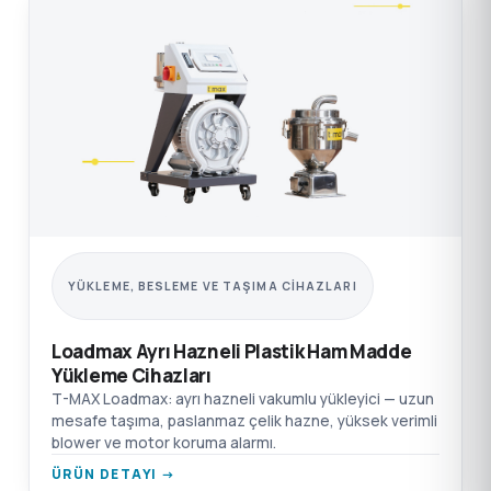
YÜKLEME, BESLEME VE TAŞIMA CIHAZLARI
Loadmax Ayrı Hazneli Plastik Ham Madde
Yükleme Cihazları
T-MAX Loadmax: ayrı hazneli vakumlu yükleyici — uzun
mesafe taşıma, paslanmaz çelik hazne, yüksek verimli
blower ve motor koruma alarmı.
ÜRÜN DETAYI →