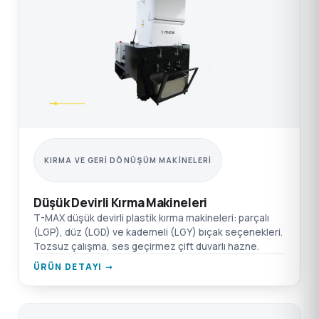
KIRMA VE GERI DÖNÜŞÜM MAKINELERI
Düşük Devirli Kırma Makineleri
T-MAX düşük devirli plastik kırma makineleri: parçalı
(LGP), düz (LGD) ve kademeli (LGY) bıçak seçenekleri.
Tozsuz çalışma, ses geçirmez çift duvarlı hazne.
ÜRÜN DETAYI →