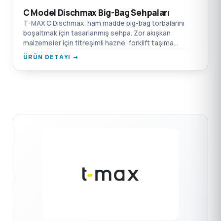
C Model Dischmax Big-Bag Sehpaları
T-MAX C Dischmax: ham madde big-bag torbalarını
boşaltmak için tasarlanmış sehpa. Zor akışkan
malzemeler için titreşimli hazne, forklift taşıma
noktaları, emiş kutusu flanş bağlantısı.
ÜRÜN DETAYI →