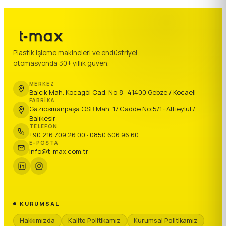
Plastik işleme makineleri ve endüstriyel
otomasyonda 30+ yıllık güven.
MERKEZ
Balçık Mah. Kocagöl Cad. No:8 · 41400 Gebze / Kocaeli
FABRIKA
Gaziosmanpaşa OSB Mah. 17.Cadde No:5/1 · Altıeylül /
Balıkesir
TELEFON
+90 216 709 26 00 · 0850 606 96 60
E-POSTA
info@t-max.com.tr
KURUMSAL
Hakkımızda
Kalite Politikamız
Kurumsal Politikamız