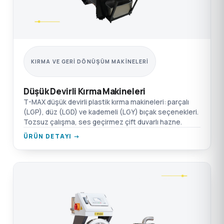
KIRMA VE GERI DÖNÜŞÜM MAKINELERI
Düşük Devirli Kırma Makineleri
T-MAX düşük devirli plastik kırma makineleri: parçalı
(LGP), düz (LGD) ve kademeli (LGY) bıçak seçenekleri.
Tozsuz çalışma, ses geçirmez çift duvarlı hazne.
ÜRÜN DETAYI →