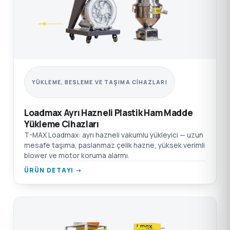
YÜKLEME, BESLEME VE TAŞIMA CIHAZLARI
Loadmax Ayrı Hazneli Plastik Ham Madde
Yükleme Cihazları
T-MAX Loadmax: ayrı hazneli vakumlu yükleyici — uzun
mesafe taşıma, paslanmaz çelik hazne, yüksek verimli
blower ve motor koruma alarmı.
ÜRÜN DETAYI →