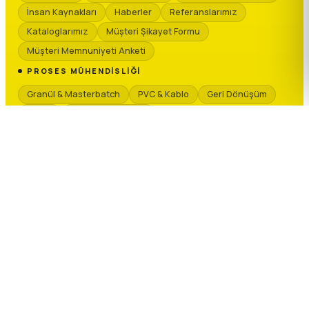
İnsan Kaynakları
Haberler
Referanslarımız
Kataloglarımız
Müşteri Şikayet Formu
Müşteri Memnuniyeti Anketi
PROSES MÜHENDISLIĞI
Granül & Masterbatch
PVC & Kablo
Geri Dönüşüm
Kimya
Seramik & Vitrifiye
TEKNIK SERVIS
Teknik Servis Hizmetlerimiz
Talep Formu
Yedek Parça
MARKALARIMIZ
T-MAX PROSES
T-MAX SİLO
KRAUSS-MAFFEI
SEPRO GROUP
NEXEO PLASTICS
REGLOPLAS
HAMOS
COMAC
HELIOS SYSTEMS
KONGSKILDE
MOTAN
MAGBO
TRIA PLASTICS
PELLETRON