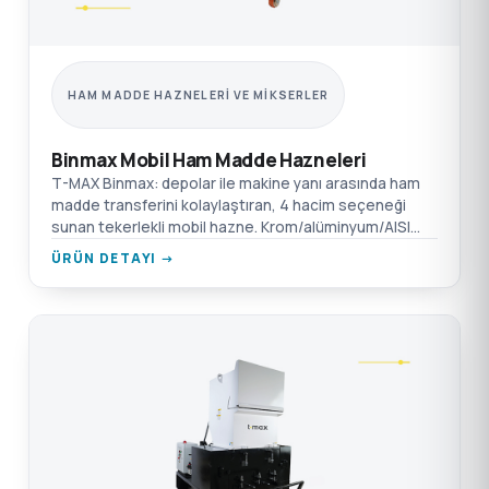
HAM MADDE HAZNELERI VE MIKSERLER
Binmax Mobil Ham Madde Hazneleri
T-MAX Binmax: depolar ile makine yanı arasında ham
madde transferini kolaylaştıran, 4 hacim seçeneği
sunan tekerlekli mobil hazne. Krom/alüminyum/AISI
304 SST seçenekleri.
ÜRÜN DETAYI →