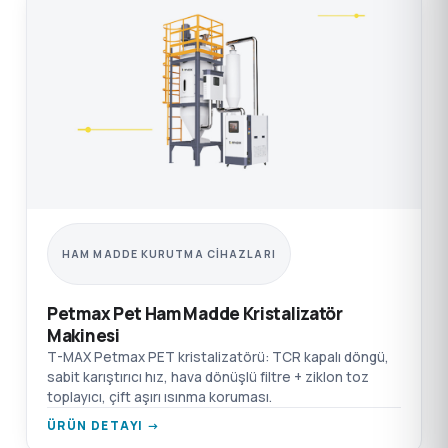
HAM MADDE KURUTMA CIHAZLARI
Petmax Pet Ham Madde Kristalizatör
Makinesi
T-MAX Petmax PET kristalizatörü: TCR kapalı döngü,
sabit karıştırıcı hız, hava dönüşlü filtre + ziklon toz
toplayıcı, çift aşırı ısınma koruması.
ÜRÜN DETAYI →