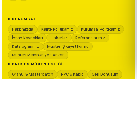
KURUMSAL
Hakkımızda
Kalite Politikamız
Kurumsal Politikamız
İnsan Kaynakları
Haberler
Referanslarımız
Kataloglarımız
Müşteri Şikayet Formu
Müşteri Memnuniyeti Anketi
PROSES MÜHENDISLIĞI
Granül & Masterbatch
PVC & Kablo
Geri Dönüşüm
Kimya
Seramik & Vitrifiye
TEKNIK SERVIS
Teknik Servis Hizmetlerimiz
Talep Formu
Yedek Parça
MARKALARIMIZ
T-MAX PROSES
T-MAX SİLO
KRAUSS-MAFFEI