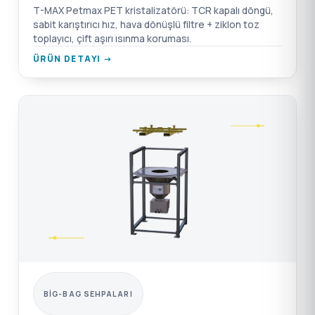
T-MAX Petmax PET kristalizatörü: TCR kapalı döngü,
sabit karıştırıcı hız, hava dönüşlü filtre + ziklon toz
toplayıcı, çift aşırı ısınma koruması.
ÜRÜN DETAYI →
BIG-BAG SEHPALARI