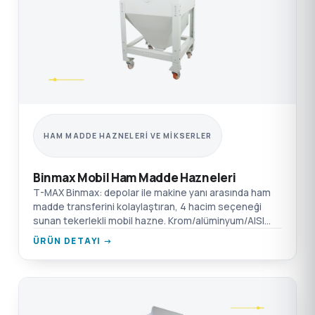
HAM MADDE HAZNELERI VE MIKSERLER
Binmax Mobil Ham Madde Hazneleri
T-MAX Binmax: depolar ile makine yanı arasında ham
madde transferini kolaylaştıran, 4 hacim seçeneği
sunan tekerlekli mobil hazne. Krom/alüminyum/AISI
304 SST seçenekleri.
ÜRÜN DETAYI →