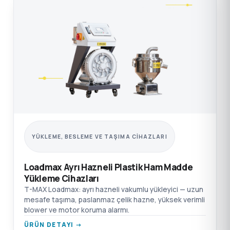
YÜKLEME, BESLEME VE TAŞIMA CIHAZLARI
Loadmax Ayrı Hazneli Plastik Ham Madde
Yükleme Cihazları
T-MAX Loadmax: ayrı hazneli vakumlu yükleyici — uzun
mesafe taşıma, paslanmaz çelik hazne, yüksek verimli
blower ve motor koruma alarmı.
ÜRÜN DETAYI →