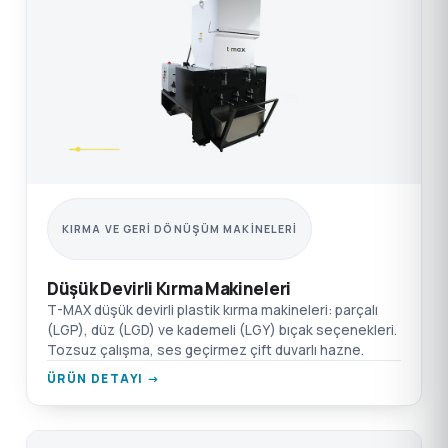
KIRMA VE GERI DÖNÜŞÜM MAKINELERI
Düşük Devirli Kırma Makineleri
T-MAX düşük devirli plastik kırma makineleri: parçalı
(LGP), düz (LGD) ve kademeli (LGY) bıçak seçenekleri.
Tozsuz çalışma, ses geçirmez çift duvarlı hazne.
ÜRÜN DETAYI →