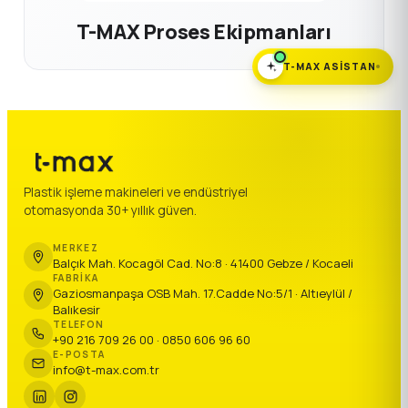
T-MAX Proses Ekipmanları
T-MAX ASISTAN
Plastik işleme makineleri ve endüstriyel
otomasyonda 30+ yıllık güven.
MERKEZ
Balçık Mah. Kocagöl Cad. No:8 · 41400 Gebze / Kocaeli
FABRIKA
Gaziosmanpaşa OSB Mah. 17.Cadde No:5/1 · Altıeylül /
Balıkesir
TELEFON
+90 216 709 26 00 · 0850 606 96 60
E-POSTA
info@t-max.com.tr