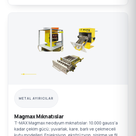
METAL AYIRICILAR
Magmax Mıknatıslar
T-MAX Magmax neodyum mıknatıslar: 10.000 gauss'a
kadar çekim gücü; yuvarlak, kare, barlı ve çekmeceli
kutu modelleri. Enjeksiyon, ekstrüzyon, şişirme ve film