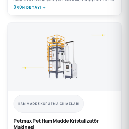
için.
ÜRÜN DETAYI →
HAM MADDE KURUTMA CIHAZLARI
Petmax Pet Ham Madde Kristalizatör
Makinesi