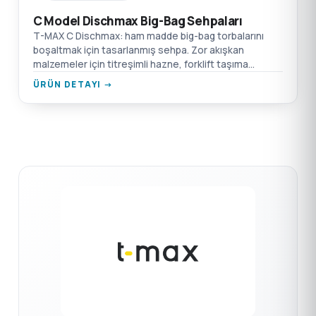
C Model Dischmax Big-Bag Sehpaları
T-MAX C Dischmax: ham madde big-bag torbalarını
boşaltmak için tasarlanmış sehpa. Zor akışkan
malzemeler için titreşimli hazne, forklift taşıma
noktaları, emiş kutusu flanş bağlantısı.
ÜRÜN DETAYI →