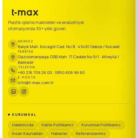
Plastik işleme makineleri ve endüstriyel
otomasyonda 30+ yıllık güven.
MERKEZ
Balçık Mah. Kocagöl Cad. No:8 · 41400 Gebze / Kocaeli
FABRIKA
Gaziosmanpaşa OSB Mah. 17.Cadde No:5/1 · Altıeylül /
Balıkesir
TELEFON
+90 216 709 26 00 · 0850 606 96 60
E-POSTA
info@t-max.com.tr
KURUMSAL
Hakkımızda
Kalite Politikamız
Kurumsal Politikamız
İnsan Kaynakları
Haberler
Referanslarımız