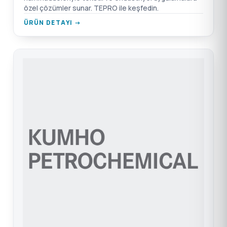
özel çözümler sunar. TEPRO ile keşfedin.
ÜRÜN DETAYI →