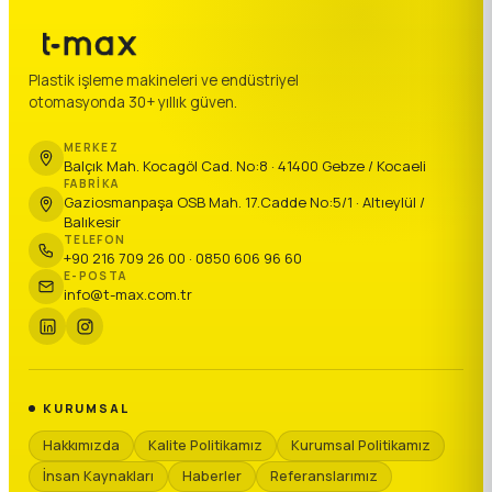
Plastik işleme makineleri ve endüstriyel
otomasyonda 30+ yıllık güven.
MERKEZ
Balçık Mah. Kocagöl Cad. No:8 · 41400 Gebze / Kocaeli
FABRIKA
Gaziosmanpaşa OSB Mah. 17.Cadde No:5/1 · Altıeylül /
Balıkesir
TELEFON
+90 216 709 26 00 · 0850 606 96 60
E-POSTA
info@t-max.com.tr
KURUMSAL
Hakkımızda
Kalite Politikamız
Kurumsal Politikamız
İnsan Kaynakları
Haberler
Referanslarımız