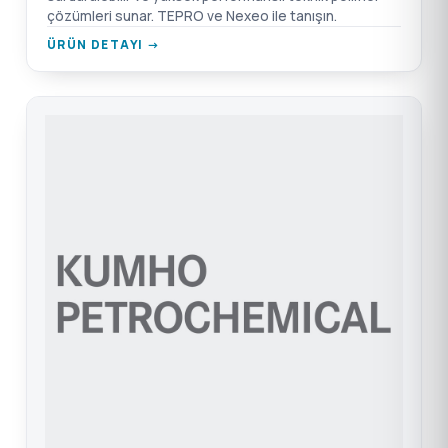
çözümleri sunar. TEPRO ve Nexeo ile tanışın.
ÜRÜN DETAYI →