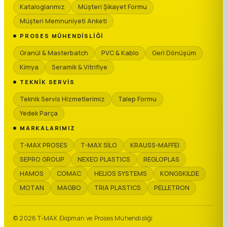
Kataloglarımız
Müşteri Şikayet Formu
Müşteri Memnuniyeti Anketi
PROSES MÜHENDISLIĞI
Granül & Masterbatch
PVC & Kablo
Geri Dönüşüm
Kimya
Seramik & Vitrifiye
TEKNIK SERVIS
Teknik Servis Hizmetlerimiz
Talep Formu
Yedek Parça
MARKALARIMIZ
T-MAX PROSES
T-MAX SİLO
KRAUSS-MAFFEI
SEPRO GROUP
NEXEO PLASTICS
REGLOPLAS
HAMOS
COMAC
HELIOS SYSTEMS
KONGSKILDE
MOTAN
MAGBO
TRIA PLASTICS
PELLETRON
© 2026 T-MAX Ekipman ve Proses Mühendisliği