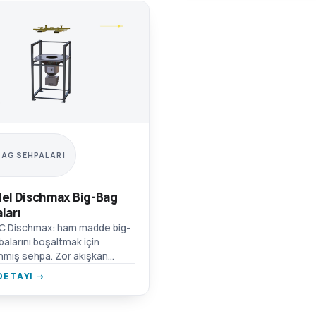
BAG SEHPALARI
el Dischmax Big-Bag
ları
C Dischmax: ham madde big-
balarını boşaltmak için
nmış sehpa. Zor akışkan
ler için titreşimli hazne,
DETAYI →
t taşıma noktaları, emiş kutusu
ğlantısı.