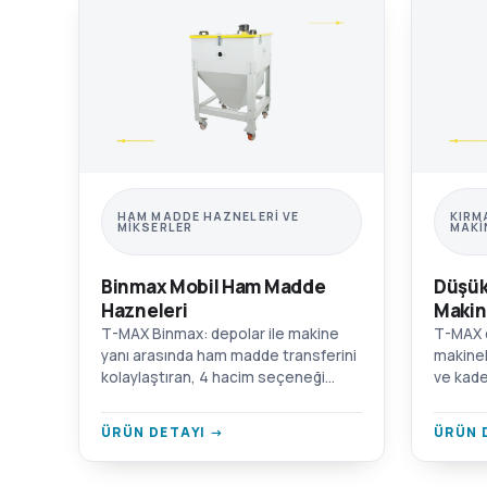
HAM MADDE HAZNELERI VE
KIRM
MIKSERLER
MAKI
Binmax Mobil Ham Madde
Düşük
Hazneleri
Makin
T-MAX Binmax: depolar ile makine
T-MAX d
yanı arasında ham madde transferini
makinel
kolaylaştıran, 4 hacim seçeneği
ve kade
sunan tekerlekli mobil hazne.
Tozsuz 
Krom/alüminyum/AISI 304 SST
duvarlı
ÜRÜN DETAYI →
ÜRÜN 
seçenekleri.