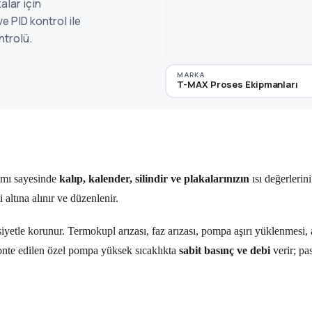
alar için
e PID kontrol ile
ntrolü.
MARKA
T-MAX Proses Ekipmanları
ımı sayesinde
kalıp, kalender, silindir ve plakalarınızın
ısı değerlerin
 altına alınır ve düzenlenir.
iyetle korunur. Termokupl arızası, faz arızası, pompa aşırı yüklenmesi, a
nte edilen özel pompa yüksek sıcaklıkta
sabit basınç ve debi
verir; pa