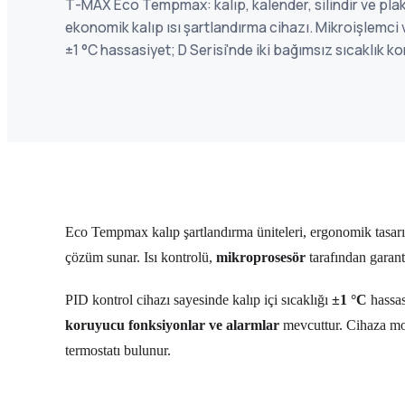
T-MAX Eco Tempmax: kalıp, kalender, silindir ve plak
ekonomik kalıp ısı şartlandırma cihazı. Mikroişlemci v
±1 °C hassasiyet; D Serisi'nde iki bağımsız sıcaklık ko
Eco Tempmax kalıp şartlandırma üniteleri, ergonomik tasar
çözüm sunar. Isı kontrolü,
mikroprosesör
tarafından garanti
PID kontrol cihazı sayesinde kalıp içi sıcaklığı
±1 °C
hassas
koruyucu fonksiyonlar ve alarmlar
mevcuttur. Cihaza mo
termostatı bulunur.