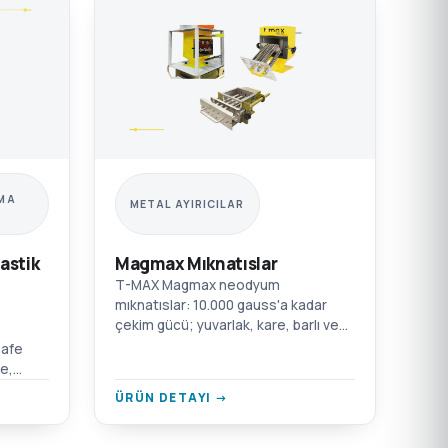
IMA
METAL AYIRICILAR
astik
Magmax Mıknatıslar
T-MAX Magmax neodyum
mıknatıslar: 10.000 gauss'a kadar
çekim gücü; yuvarlak, kare, barlı ve
çekmeceli kutu modelleri.
safe
Enjeksiyon, ekstrüzyon, şişirme ve
e,
film için.
or
ÜRÜN DETAYI →