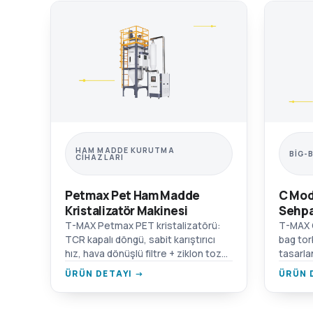
HAM MADDE KURUTMA
BIG-
CIHAZLARI
Petmax Pet Ham Madde
C Mod
Kristalizatör Makinesi
Sehpa
T-MAX Petmax PET kristalizatörü:
T-MAX 
TCR kapalı döngü, sabit karıştırıcı
bag tor
hız, hava dönüşlü filtre + ziklon toz
tasarla
toplayıcı, çift aşırı ısınma koruması.
malzeme
ÜRÜN DETAYI →
ÜRÜN 
forklif
flanş ba