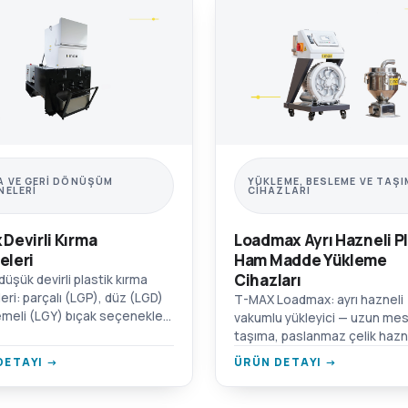
A VE GERI DÖNÜŞÜM
YÜKLEME, BESLEME VE TAŞ
NELERI
CIHAZLARI
 Devirli Kırma
Loadmax Ayrı Hazneli Pl
eleri
Ham Madde Yükleme
Cihazları
üşük devirli plastik kırma
eri: parçalı (LGP), düz (LGD)
T-MAX Loadmax: ayrı hazneli
meli (LGY) bıçak seçenekleri.
vakumlu yükleyici — uzun me
çalışma, ses geçirmez çift
taşıma, paslanmaz çelik hazn
 hazne.
yüksek verimli blower ve mot
DETAYI →
ÜRÜN DETAYI →
koruma alarmı.