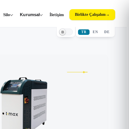
Silo
Kurumsal
İletişim
Birlikte Çalışalım
→
TR
EN
DE