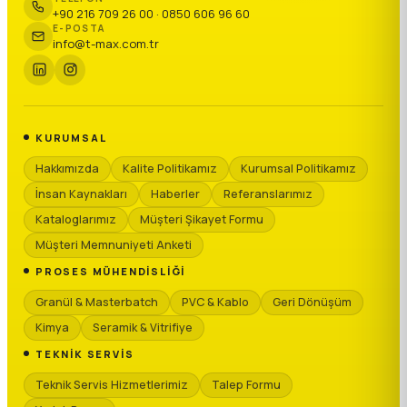
+90 216 709 26 00 · 0850 606 96 60
E-POSTA
info@t-max.com.tr
KURUMSAL
Hakkımızda
Kalite Politikamız
Kurumsal Politikamız
İnsan Kaynakları
Haberler
Referanslarımız
Kataloglarımız
Müşteri Şikayet Formu
Müşteri Memnuniyeti Anketi
PROSES MÜHENDISLIĞI
Granül & Masterbatch
PVC & Kablo
Geri Dönüşüm
Kimya
Seramik & Vitrifiye
TEKNIK SERVIS
Teknik Servis Hizmetlerimiz
Talep Formu