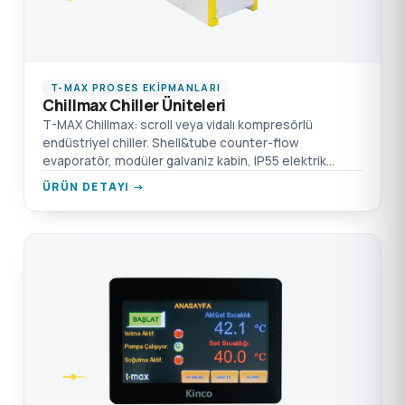
T-MAX PROSES EKIPMANLARI
Chillmax Chiller Üniteleri
T-MAX Chillmax: scroll veya vidalı kompresörlü
endüstriyel chiller. Shell&tube counter-flow
evaporatör, modüler galvaniz kabin, IP55 elektrik
panosu, mikroişlemci (Carel/Dixell) kontrolü.
ÜRÜN DETAYI →