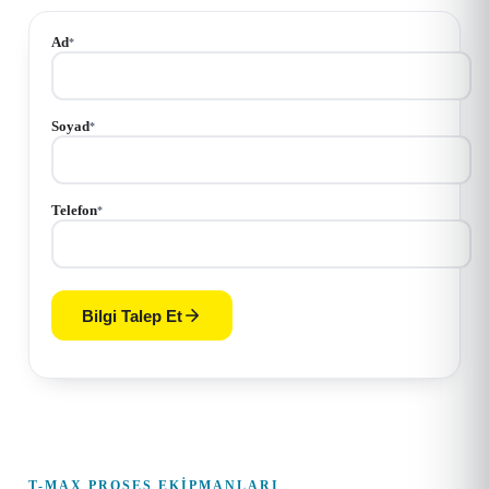
Ad
*
Soyad
*
Telefon
*
Bilgi Talep Et
T-MAX PROSES EKIPMANLARI