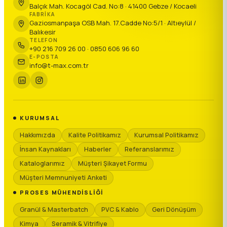
Balçık Mah. Kocagöl Cad. No:8 · 41400 Gebze / Kocaeli
FABRIKA
Gaziosmanpaşa OSB Mah. 17.Cadde No:5/1 · Altıeylül /
Balıkesir
TELEFON
+90 216 709 26 00 · 0850 606 96 60
E-POSTA
info@t-max.com.tr
KURUMSAL
Hakkımızda
Kalite Politikamız
Kurumsal Politikamız
İnsan Kaynakları
Haberler
Referanslarımız
Kataloglarımız
Müşteri Şikayet Formu
Müşteri Memnuniyeti Anketi
PROSES MÜHENDISLIĞI
Granül & Masterbatch
PVC & Kablo
Geri Dönüşüm
Kimya
Seramik & Vitrifiye