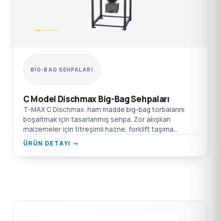
BIG-BAG SEHPALARI
C Model Dischmax Big-Bag Sehpaları
T-MAX C Dischmax: ham madde big-bag torbalarını
boşaltmak için tasarlanmış sehpa. Zor akışkan
malzemeler için titreşimli hazne, forklift taşıma
noktaları, emiş kutusu flanş bağlantısı.
ÜRÜN DETAYI →