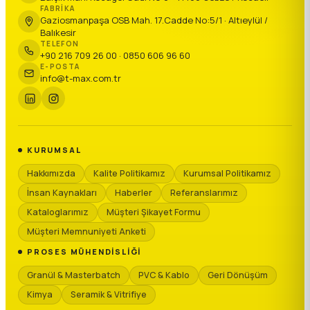
FABRIKA
Gaziosmanpaşa OSB Mah. 17.Cadde No:5/1 · Altıeylül /
Balıkesir
TELEFON
+90 216 709 26 00 · 0850 606 96 60
E-POSTA
info@t-max.com.tr
KURUMSAL
Hakkımızda
Kalite Politikamız
Kurumsal Politikamız
İnsan Kaynakları
Haberler
Referanslarımız
Kataloglarımız
Müşteri Şikayet Formu
Müşteri Memnuniyeti Anketi
PROSES MÜHENDISLIĞI
Granül & Masterbatch
PVC & Kablo
Geri Dönüşüm
Kimya
Seramik & Vitrifiye