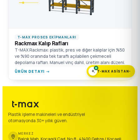
T-MAX PROSES EKIPMANLARI
Rackmax Kalıp Rafları
T-MAX Rackmax: plastik, pres ve diğer kalıplar için %50
ve %90 oranında tek taraflı açılabilen çekmeceli
depolama rafları. Manuel vinç dahil, üretim alanı düzeni.
ÜRÜN DETAYI →
T-MAX ASISTAN
Plastik işleme makineleri ve endüstriyel
otomasyonda 30+ yıllık güven.
MERKEZ
Balçık Mah. Kocagöl Cad. No:8 · 41400 Gebze / Kocaeli