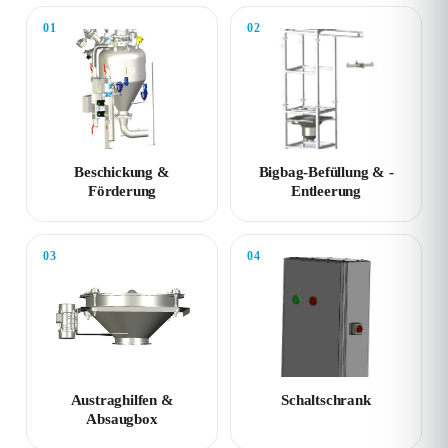
01
02
Beschickung &
Bigbag-Befüllung & -
Förderung
Entleerung
03
04
Austraghilfen &
Schaltschrank
Absaugbox