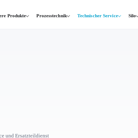
ere Produkte
Prozesstechnik
Technischer Service
Silo
e und Ersatzteildienst