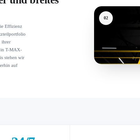
02
ie Effizienz
zteilportfolio
 ihrer
n in T-MAX-
is stehen wir
terhin auf