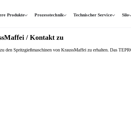
ere Produkte
Prozesstechnik
Technischer Service
Silo
sMaffei / Kontakt zu
nen zu den Spritzgießmaschinen von KraussMaffei zu erhalten. Das TEP