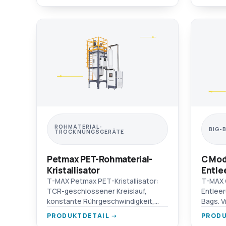
Materialoptionen.
ROHMATERIAL-
BIG-
TROCKNUNGSGERÄTE
Petmax PET-Rohmaterial-
C Mod
Kristallisator
Entle
T-MAX Petmax PET-Kristallisator:
T-MAX C
TCR-geschlossener Kreislauf,
Entleer
konstante Rührgeschwindigkeit,
Bags. V
Rücklauffilter + Zyklon-
schwerf
PRODUKTDETAIL →
PRODU
Staubsammler, doppelter
Gabelst