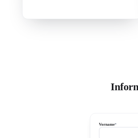
Infor
Vorname
*