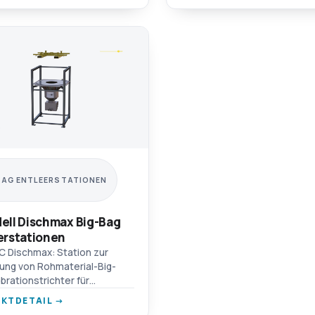
BAG ENTLEERSTATIONEN
ell Dischmax Big-Bag
erstationen
 Dischmax: Station zur
ung von Rohmaterial-Big-
ibrationstrichter für
ließende Materialien,
KTDETAIL →
apler-Handlingpunkte,