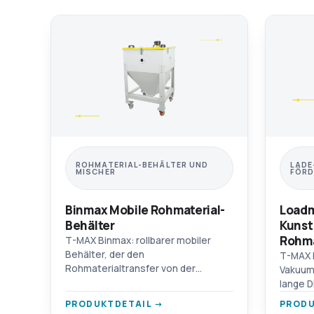
ROHMATERIAL-BEHÄLTER UND
LADE
MISCHER
FÖRD
Binmax Mobile Rohmaterial-
Loadm
Behälter
Kunst
Rohma
T-MAX Binmax: rollbarer mobiler
Behälter, der den
T-MAX 
Rohmaterialtransfer von der
Vakuum
Lagerung zu den Maschinen
lange D
vereinfacht, in 4 Volumenoptionen.
Hochle
PRODUKTDETAIL →
PRODU
Verchromt / Aluminium / AISI 304 SST
Motors