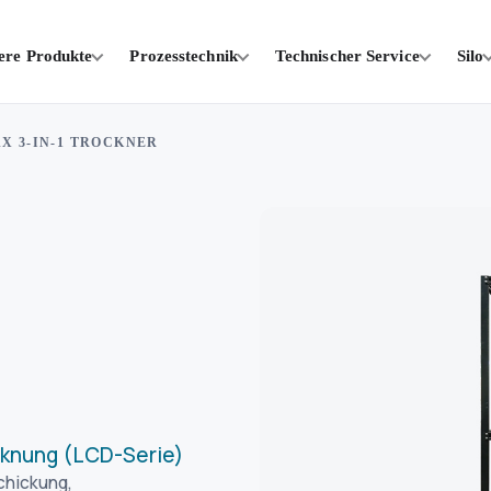
ere Produkte
Prozesstechnik
Technischer Service
Silo
X 3-IN-1 TROCKNER
cknung (LCD-Serie)
chickung,