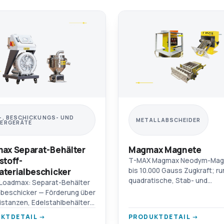
-, BESCHICKUNGS- UND
METALLABSCHEIDER
ERGERÄTE
ax Separat-Behälter
Magmax Magnete
stoff-
T-MAX Magmax Neodym-Mag
terialbeschicker
bis 10.000 Gauss Zugkraft; ru
quadratische, Stab- und
Loadmax: Separat-Behälter
Schubladenmodelle. Für
beschicker — Förderung über
Spritzgießen, Extrusion, Bla
istanzen, Edelstahlbehälter,
und Folie.
istungsgebläse und
KTDETAIL →
PRODUKTDETAIL →
chutzalarm.