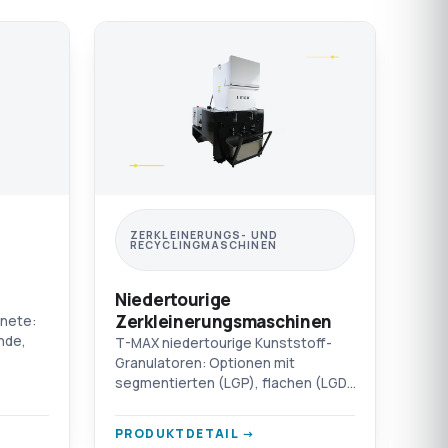
ZERKLEINERUNGS- UND
RECYCLINGMASCHINEN
Niedertourige
Zerkleinerungsmaschinen
nete:
nde,
T-MAX niedertourige Kunststoff-
Granulatoren: Optionen mit
segmentierten (LGP), flachen (LGD)
sformen
und gestuften (LGY) Klingen.
Staubfreier Betrieb,
PRODUKTDETAIL →
schalldämmender