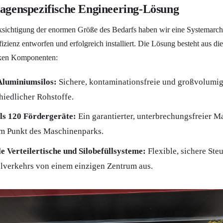
lagenspezifische Engineering-Lösung
sichtigung der enormen Größe des Bedarfs haben wir eine Systemarchi
izienz entworfen und erfolgreich installiert. Die Lösung besteht aus di
rken Komponenten:
Aluminiumsilos:
Sichere, kontaminationsfreie und großvolumi
hiedlicher Rohstoffe.
ls 120 Fördergeräte:
Ein garantierter, unterbrechungsfreier Ma
m Punkt des Maschinenparks.
e Verteilertische und Silobefüllsysteme:
Flexible, sichere Ste
lverkehrs von einem einzigen Zentrum aus.