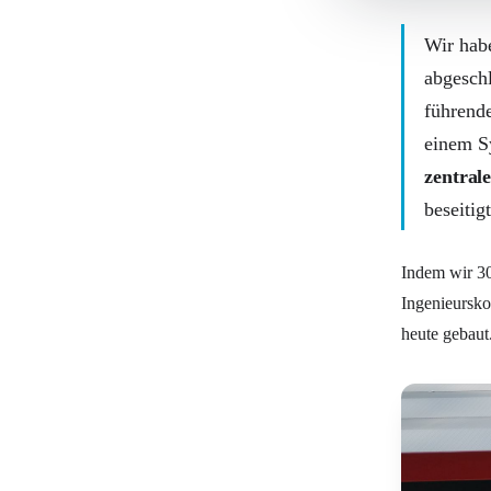
Wir habe
abgeschl
führende
einem S
zentrale
beseitig
Indem wir 30
Ingenieursko
heute gebaut