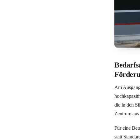
Bedarfs
Förder
Am Ausgangsp
hochkapaziti
die in den S
Zentrum aus g
Für eine Bet
statt Standa