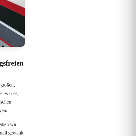
gsfreien
 großen,
el war es,
ischen
gen.
haben wir
teil gewählt.