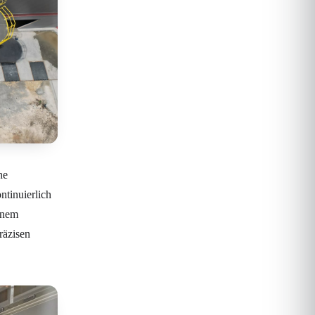
he
ntinuierlich
einem
räzisen
.