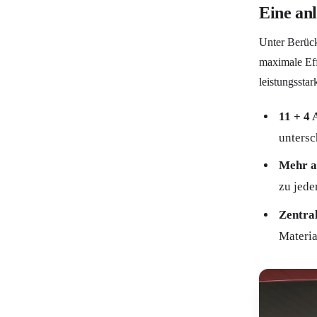
Eine an
Unter Berück
maximale Eff
leistungssta
11 + 4 
untersc
Mehr a
zu jede
Zentral
Materia