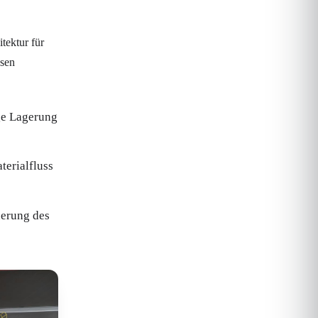
tektur für
esen
ge Lagerung
terialfluss
uerung des