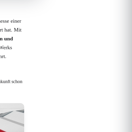
esse einer
t hat. Mit
en und
 Werks
hrt.
ukunft schon